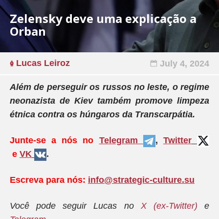
Zelensky deve uma explicação a
Orban
Lucas Leiroz
July 4, 2024
Além de perseguir os russos no leste, o regime
neonazista de Kiev também promove limpeza
étnica contra os húngaros da Transcarpátia.
Junte-se a nós no
Telegram
,
Twitter
e
VK
.
Escreva para nós:
info@strategic-culture.su
Você pode seguir Lucas no
X (ex-Twitter)
e