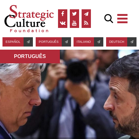
ESPAÑOL
PORTUGUÊS
ITALIANO
DEUTSCH
PORTUGUÊS