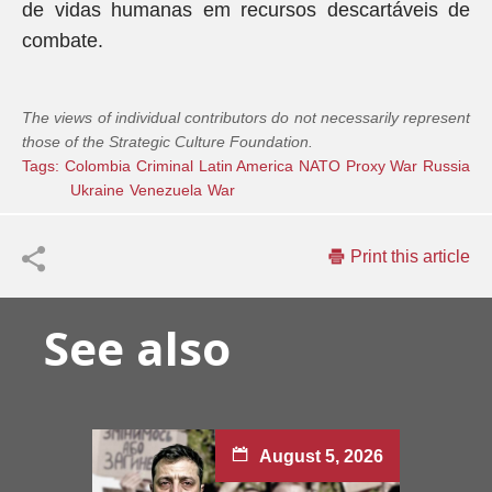
de vidas humanas em recursos descartáveis de
combate.
The views of individual contributors do not necessarily represent
those of the Strategic Culture Foundation.
Tags:
Colombia
Criminal
Latin America
NATO
Proxy War
Russia
Ukraine
Venezuela
War
Print this article
See also
August 5, 2026