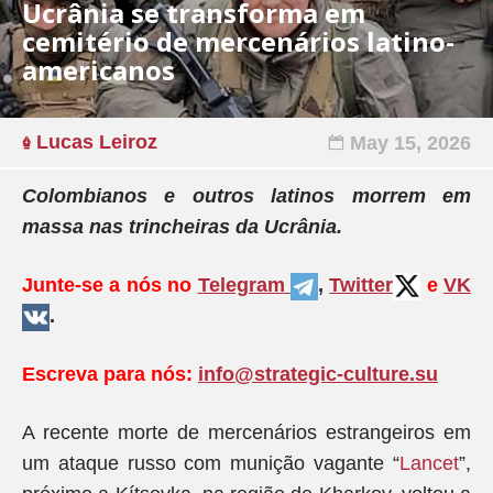
Ucrânia se transforma em
cemitério de mercenários latino-
americanos
Lucas Leiroz
May 15, 2026
Colombianos e outros latinos morrem em
massa nas trincheiras da Ucrânia.
Junte-se a nós no
Telegram
,
Twitter
e
VK
.
Escreva para nós:
info@strategic-culture.su
A recente morte de mercenários estrangeiros em
um ataque russo com munição vagante “
Lancet
”,