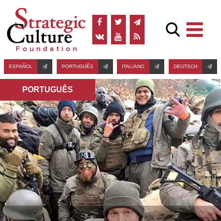
ESPAÑOL
PORTUGUÊS
ITALIANO
DEUTSCH
PORTUGUÊS