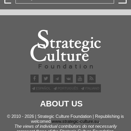
ESPAÑOL
PORTUGUÊS
ITALIANO
ABOUT US
© 2010 - 2026 | Strategic Culture Foundation | Republishing is
welcomed
www.strategic-culture.su
.
The views of individual contributors do not necessarily