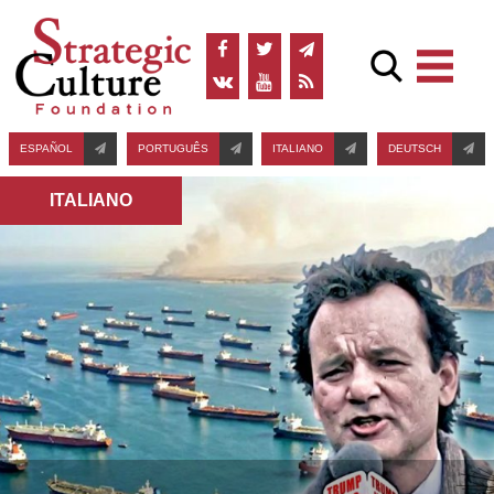
ESPAÑOL
PORTUGUÊS
ITALIANO
DEUTSCH
ITALIANO