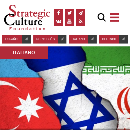
ESPAÑOL
PORTUGUÊS
ITALIANO
DEUTSCH
ITALIANO