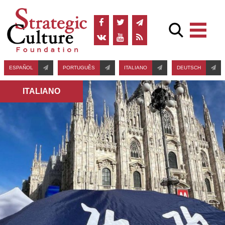
ESPAÑOL
PORTUGUÊS
ITALIANO
DEUTSCH
ITALIANO