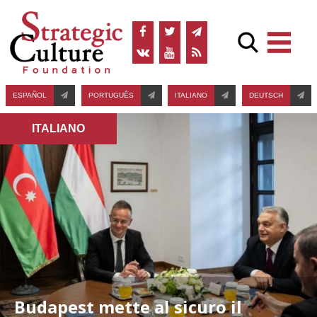
ESPAÑOL
PORTUGUÊS
ITALIANO
DEUTSCH
ITALIANO
Budapest mette al sicuro il