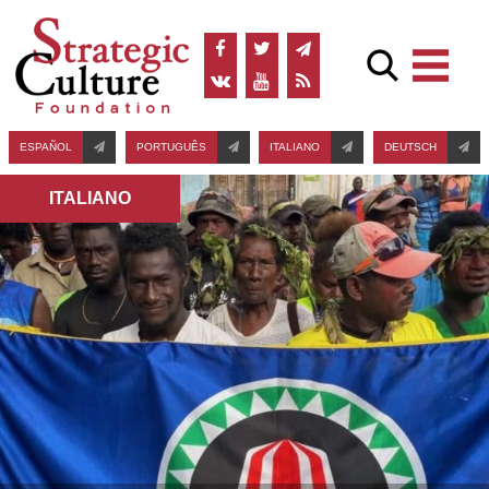
ESPAÑOL
PORTUGUÊS
ITALIANO
DEUTSCH
ITALIANO