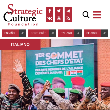
ESPAÑOL
PORTUGUÊS
ITALIANO
DEUTSCH
ITALIANO