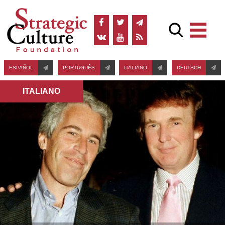
ESPAÑOL
PORTUGUÊS
ITALIANO
DEUTSCH
ITALIANO