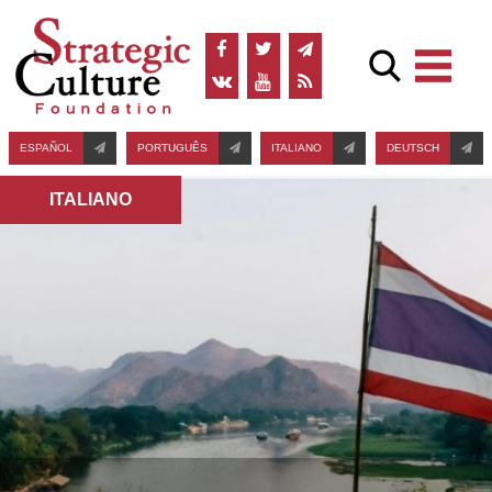
ESPAÑOL
PORTUGUÊS
ITALIANO
DEUTSCH
ITALIANO