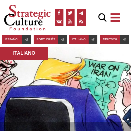
ESPAÑOL
PORTUGUÊS
ITALIANO
DEUTSCH
ITALIANO