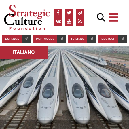
ESPAÑOL
PORTUGUÊS
ITALIANO
DEUTSCH
ITALIANO