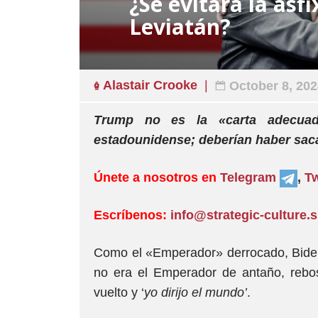
¿Se evitará la asfi
Leviatán?
Alastair Crooke
October 8, 20
Trump no es la «carta adecuad
estadounidense; deberían haber sacad
Únete a nosotros en
Telegram
,
Tw
Escríbenos:
info@strategic-culture.
Como el «Emperador» derrocado, Biden
no era el Emperador de antaño, rebo
vuelto y ‘
yo dirijo el mundo’
.