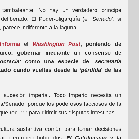
’ tambaleante. No hay un verdadero príncipe
 deliberado. El Poder-oligarquía (el ‘
Senado
’, si
 parece indiferente a la laguna.
informa
el
Washington Post
, poniendo de
rquico: gobernar mediante un consenso de
cracia’
como una especie de ‘
secretaría
tado dando vueltas desde la ‘
pérdida
’ de las
sucesión imperial. Todo Imperio necesita un
ia/Senado, porque los poderosos facciosos de la
ue recurrir para dirimir sus disputas intestinas.
cultura sustantiva común para tomar decisiones
pasado europeo hubo dos:
El Catolicismo y la