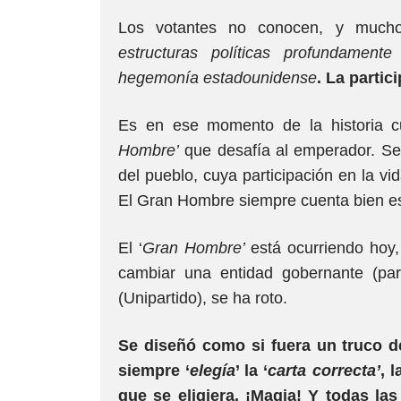
Los votantes no conocen, y much
estructuras políticas profundamen
hegemonía estadounidense
. La partic
Es en ese momento de la historia
Hombre’
que desafía al emperador. Se 
del pueblo, cuya participación en la v
El Gran Hombre siempre cuenta bien esta
El ‘
Gran Hombre’
está ocurriendo hoy, 
cambiar una entidad gobernante (part
(Unipartido), se ha roto.
Se diseñó como si fuera un truco de
siempre ‘
elegía
’ la ‘
carta correcta’
, 
que se eligiera. ¡Magia! Y todas las