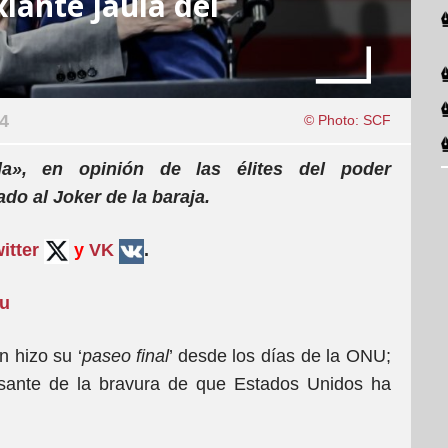
xiante jaula del
24
© Photo: SCF
a», en opinión de las élites del poder
o al Joker de la baraja.
itter
y
VK
.
su
 hizo su ‘
paseo final
’ desde los días de la ONU;
sante de la bravura de que Estados Unidos ha