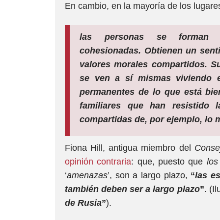
En cambio, en la mayoría de los lugare
las personas se forman 
cohesionadas.
Obtienen un senti
valores morales compartidos.
Su
se ven a sí mismas viviendo 
permanentes de lo que está bien
familiares que han resistido
compartidas de, por ejemplo, lo 
Fiona Hill, antigua miembro del
Conse
opinión contraria
: que, puesto que
los
‘
amenazas
’, son a largo plazo,
“
las e
también deben ser a largo plazo
”
. (I
de Rusia
”
).