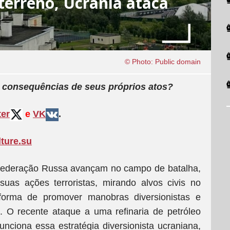
terreno, Ucrânia ataca
© Photo: Public domain
s consequências de seus próprios atos?
ter
e
VK
.
lture.su
Federação Russa avançam no campo de batalha,
uas ações terroristas, mirando alvos civis no
 forma de promover manobras diversionistas e
l. O recente ataque a uma refinaria de petróleo
ciona essa estratégia diversionista ucraniana,