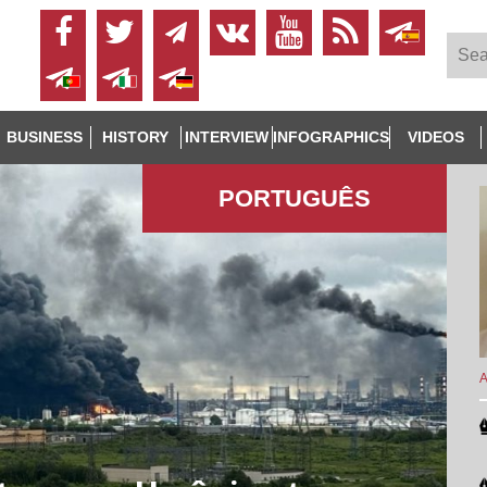
BUSINESS
HISTORY
INTERVIEW
INFOGRAPHICS
VIDEOS
PORTUGUÊS
A