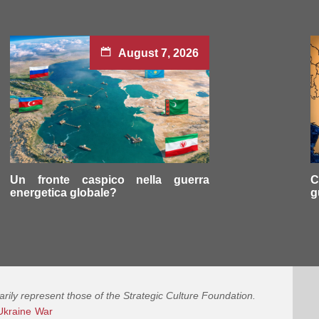
August 7, 2026
Un fronte caspico nella guerra
C
energetica globale?
g
arily represent those of the Strategic Culture Foundation.
Ukraine
War