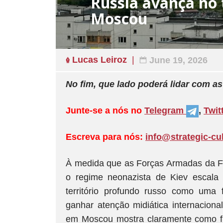
Rússia avança no 
Moscou
Lucas Leiroz
June 19, 2026
No fim, que lado poderá lidar com a
Junte-se a nós no
Telegram
,
Twit
Escreva para nós:
info@strategic-cu
À medida que as Forças Armadas da 
o regime neonazista de Kiev escala s
território profundo russo como uma
ganhar atenção midiática internaciona
em Moscou mostra claramente como fun