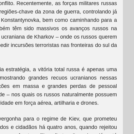
flito. Recentemente, as forças militares russas
giões-chave da zona de guerra, controlando já
 de Konstantynovka, bem como caminhando para a
ambém têm sido massivos os avanços russos na
) ucraniana de Kharkov – onde os russos querem
ir incursões terroristas nas fronteiras do sul da
 estratégia, a vitória total russa é apenas uma
 mostrando grandes recuos ucranianos nessas
ições em massa e grandes perdas de pessoal
ade – nos quais os russos naturalmente possuem
dade em força aérea, artilharia e drones.
vergonha para o regime de Kiev, que prometeu
dos e cidadãos há quatro anos, quando rejeitou