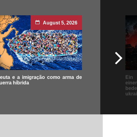
August 5, 2026
euta e a imigração como arma de
Ein 
uerra híbrida
eine
bed
ukra