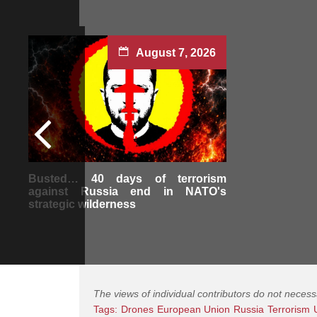
August 7, 2026
Busted… 40 days of terrorism
against Russia end in NATO's
strategic wilderness
The views of individual contributors do not necess
Tags:
Drones
European Union
Russia
Terrorism