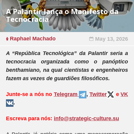
A Palantir lança o Manifesto da
Tecnocracia
Raphael Machado
May 13, 2026
A “República Tecnológica” da Palantir seria a
tecnocracia organizada como o panóptico
benthamiano, na qual cientistas e engenheiros
fazem as vezes de guardiões filosóficos.
Junte-se a nós no
Telegram
,
Twitter
e
VK
.
Escreva para nós:
info@strategic-culture.su