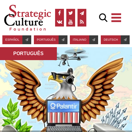
ESPAÑOL
PORTUGUÊS
ITALIANO
DEUTSCH
PORTUGUÊS