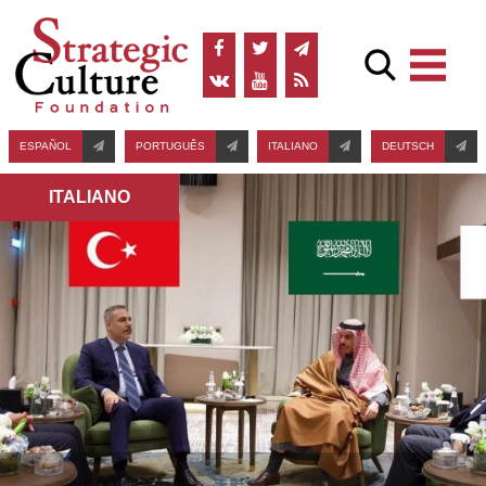
ESPAÑOL
PORTUGUÊS
ITALIANO
DEUTSCH
ITALIANO