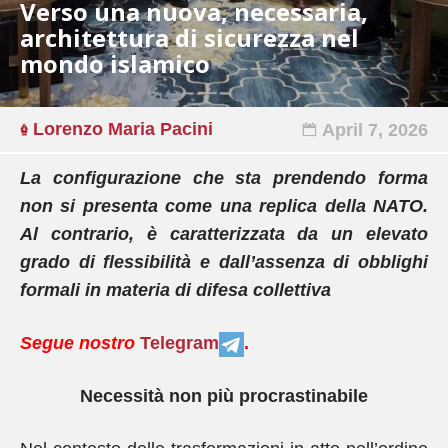
Verso una nuova, necessaria,
architettura di sicurezza nel
mondo islamico
Lorenzo Maria Pacini
April 7, 2026
La configurazione che sta prendendo forma
non si presenta come una replica della NATO.
Al contrario, è caratterizzata da un elevato
grado di flessibilità e dall’assenza di obblighi
formali in materia di difesa collettiva
Segue nostro
Telegram
.
Necessità non più procrastinabile