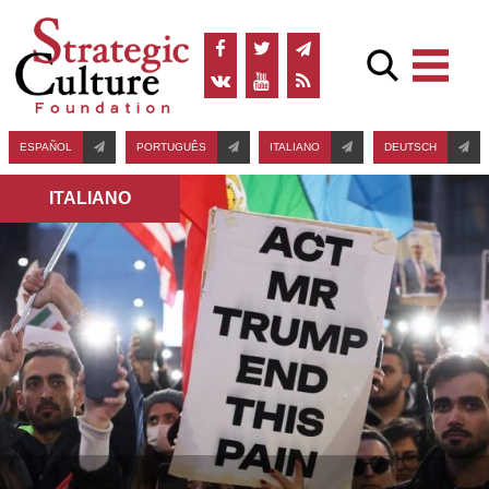
ESPAÑOL
PORTUGUÊS
ITALIANO
DEUTSCH
ITALIANO