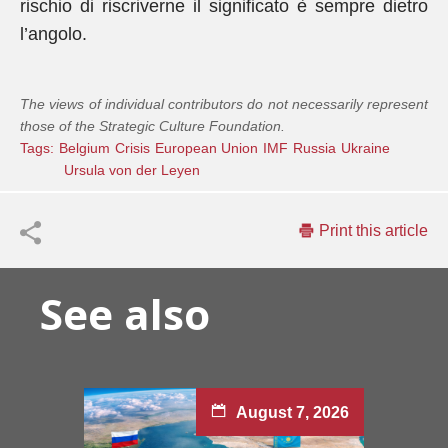
rischio di riscriverne il significato è sempre dietro
l’angolo.
The views of individual contributors do not necessarily represent
those of the Strategic Culture Foundation.
Tags:
Belgium
Crisis
European Union
IMF
Russia
Ukraine
Ursula von der Leyen
Print this article
See also
August 7, 2026