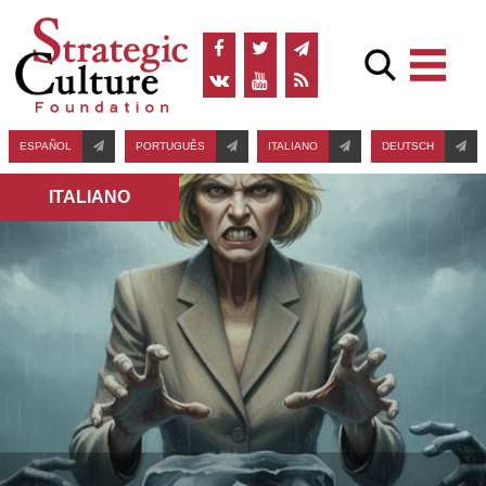
ESPAÑOL
PORTUGUÊS
ITALIANO
DEUTSCH
ITALIANO