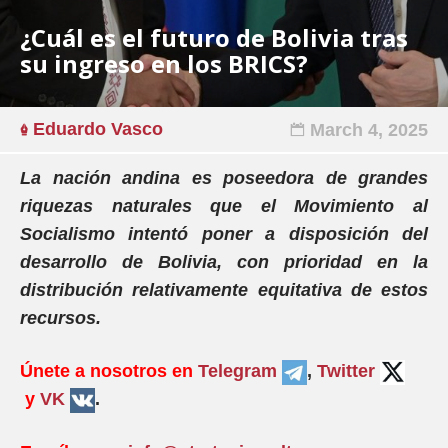
¿Cuál es el futuro de Bolivia tras
su ingreso en los BRICS?
Eduardo Vasco
March 4, 2025
La nación andina es poseedora de grandes
riquezas naturales que el Movimiento al
Socialismo intentó poner a disposición del
desarrollo de Bolivia, con prioridad en la
distribución relativamente equitativa de estos
recursos.
Únete a nosotros en
Telegram
,
Twitter
y
VK
.