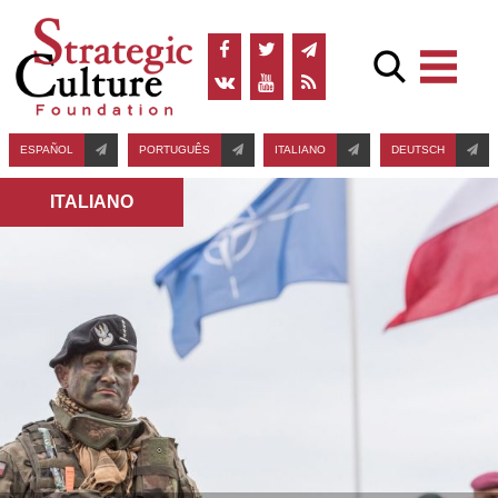
ESPAÑOL
PORTUGUÊS
ITALIANO
DEUTSCH
ITALIANO