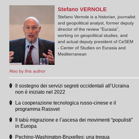
Stefano
VERNOLE
Stefano Vernole is a historian, journalist
and geopolitical analyst, former deputy
director of the review "Eurasia",
working on geopolitical studies, and
and actual deputy president of CeSEM
- Center of Studies on Eurasia and
Mediterranean
Also by this author
Il sostegno dei servizi segreti occidentali all’Ucraina
non è iniziato nel 2022
La cooperazione tecnologica russo-cinese e il
programma Rassvet
Il tabù migrazione e l’ascesa dei movimenti “populisti”
in Europa
Pechino-Washington-Bruxelles: una tregua