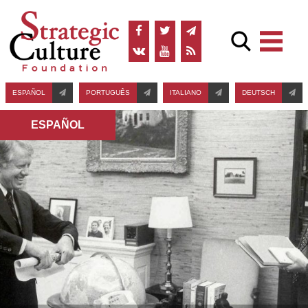
ESPAÑOL
PORTUGUÊS
ITALIANO
DEUTSCH
ESPAÑOL