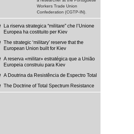
a researcher at the Portuguese
Workers Trade Union
Confederation (CGTP-IN).
La riserva strategica “militare” che l’Unione
Europea ha costituito per Kiev
The strategic ‘military’ reserve that the
European Union built for Kiev
A reserva «militar» estratégica que a União
Europeia construiu para Kiev
A Doutrina da Resistência de Espectro Total
The Doctrine of Total Spectrum Resistance