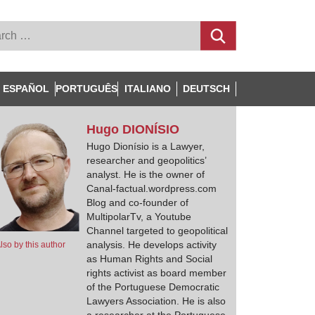
ESPAÑOL
PORTUGUÊS
ITALIANO
DEUTSCH
Hugo
DIONÍSIO
Hugo Dionísio is a Lawyer,
researcher and geopolitics’
analyst. He is the owner of
Canal-factual.wordpress.com
Blog and co-founder of
MultipolarTv, a Youtube
Channel targeted to geopolitical
analysis. He develops activity
lso by this author
as Human Rights and Social
rights activist as board member
of the Portuguese Democratic
Lawyers Association. He is also