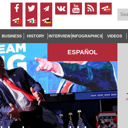
BUSINESS
HISTORY
INTERVIEW
INFOGRAPHICS
VIDEOS
ESPAÑOL
A