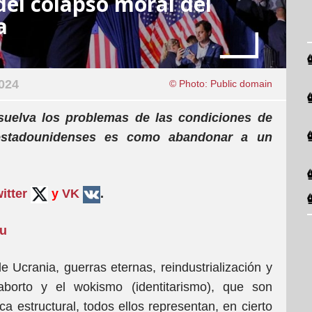
el colapso moral del
a
024
© Photo: Public domain
uelva los problemas de las condiciones de
 estadounidenses es como abandonar a un
itter
y
VK
.
su
e Ucrania, guerras eternas, reindustrialización y
aborto y el wokismo (identitarismo), que son
ca estructural, todos ellos representan, en cierto