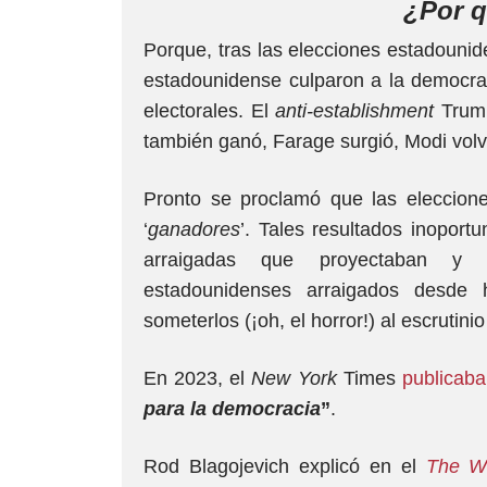
¿Por q
Porque, tras las elecciones estadounide
estadounidense culparon a la democrac
electorales. El
anti-establishment
Trum
también ganó, Farage surgió, Modi volvió 
Pronto se proclamó que las eleccione
‘
ganadores
’. Tales resultados inopor
arraigadas que proyectaban y sa
estadounidenses arraigados desde
someterlos (¡oh, el horror!) al escrutini
En 2023, el
New York
Times
publicaba
para la democracia
”
.
Rod Blagojevich explicó en el
The Wa