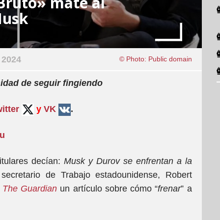
Bruto» mate al
Musk
 2024
© Photo: Public domain
idad de seguir fingiendo
itter
y
VK
.
su
titulares decían:
Musk y Durov se enfrentan a la
 secretario de Trabajo estadounidense, Robert
o
The Guardian
un artículo sobre cómo “
frenar
” a