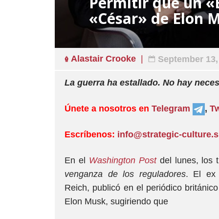
Permitir que un «
«César» de Elon 
Alastair Crooke
September 13,
La guerra ha estallado. No hay neces
Únete a nosotros en
Telegram
,
Tw
Escríbenos:
info@strategic-culture.
En el
Washington Post
del lunes, los 
venganza de los reguladores
. El ex
Reich, publicó en el periódico británic
Elon Musk, sugiriendo que