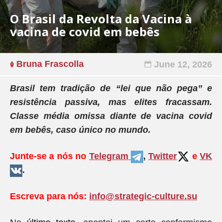
O Brasil da Revolta da Vacina à
vacina de covid em bebês
Bruna Frascolla
June 12, 2026
Brasil tem tradição de
“lei que não pega
” e
resistência passiva, mas elites fracassam.
Classe média omissa diante de vacina covid
em bebês, caso único no mundo.
Junte-se a nós no
Telegram
,
Twitter
e
VK
.
Escreva para nós:
info@strategic-culture.su