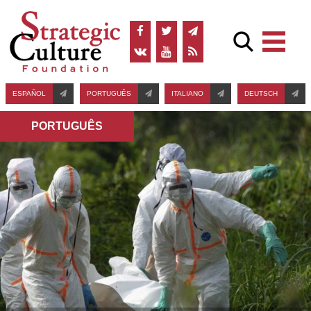
ESPAÑOL
PORTUGUÊS
ITALIANO
DEUTSCH
PORTUGUÊS