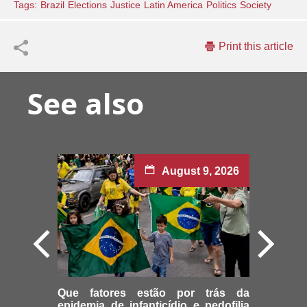
Tags:
Brazil
Elections
Justice
Latin America
Politics
Society
Print this article
See also
August 9, 2026
Que fatores estão por trás da
epidemia de infanticídio e pedofilia