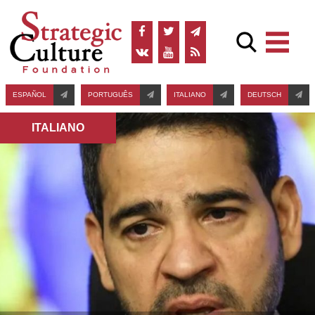
ESPAÑOL
PORTUGUÊS
ITALIANO
DEUTSCH
ITALIANO