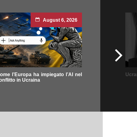
August 6, 2026
ome l’Europa ha impiegato l’AI nel
Ucran
onflitto in Ucraina