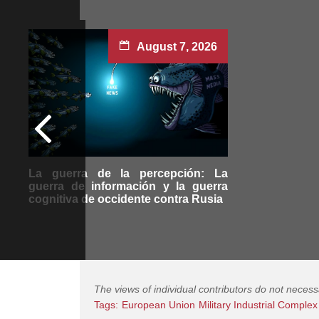
August 7, 2026
La guerra de la percepción: La
guerra de información y la guerra
cognitiva de occidente contra Rusia
The views of individual contributors do not necess
Tags:
European Union
Military Industrial Complex