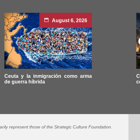
August 6, 2026
Ceuta y la inmigración como arma
C
de guerra híbrida
c
arily represent those of the Strategic Culture Foundation.