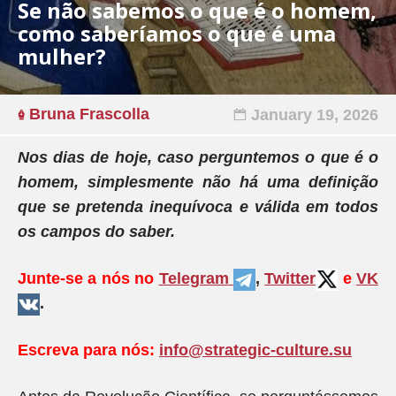
Se não sabemos o que é o homem,
como saberíamos o que é uma
mulher?
Bruna Frascolla
January 19, 2026
Nos dias de hoje, caso perguntemos o que é o
homem, simplesmente não há uma definição
que se pretenda inequívoca e válida em todos
os campos do saber.
Junte-se a nós no
Telegram
,
Twitter
e
VK
.
Escreva para nós:
info@strategic-culture.su