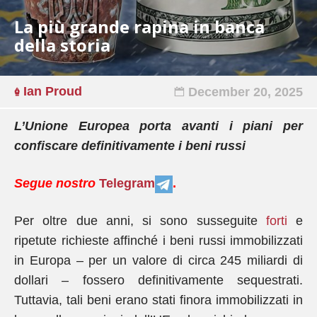
La più grande rapina in banca
della storia
Ian Proud
December 20, 2025
L’Unione Europea porta avanti i piani per
confiscare definitivamente i beni russi
Segue nostro
Telegram
.
Per oltre due anni, si sono susseguite
forti
e
ripetute richieste affinché i beni russi immobilizzati
in Europa – per un valore di circa 245 miliardi di
dollari – fossero definitivamente sequestrati.
Tuttavia, tali beni erano stati finora immobilizzati in