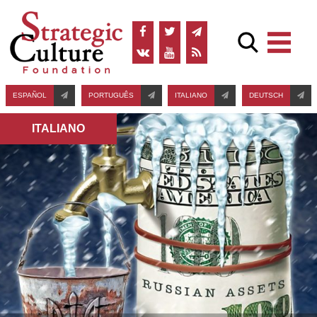
ESPAÑOL
PORTUGUÊS
ITALIANO
DEUTSCH
ITALIANO