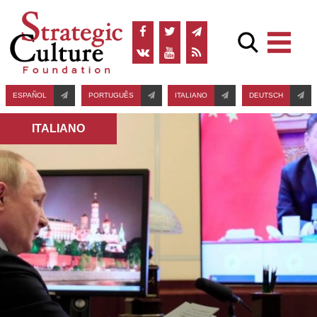
ESPAÑOL
PORTUGUÊS
ITALIANO
DEUTSCH
ITALIANO