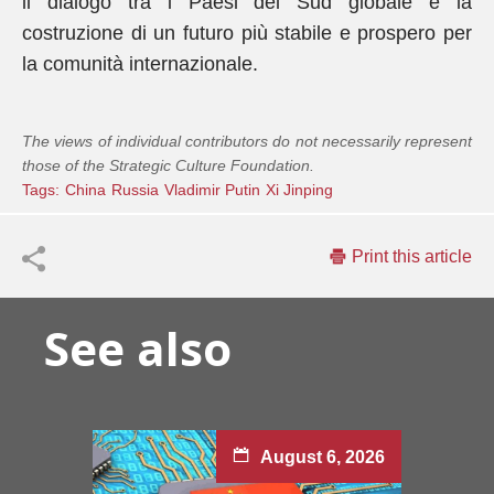
il dialogo tra i Paesi del Sud globale e la
costruzione di un futuro più stabile e prospero per
la comunità internazionale.
The views of individual contributors do not necessarily represent
those of the Strategic Culture Foundation.
Tags:
China
Russia
Vladimir Putin
Xi Jinping
Print this article
See also
August 6, 2026