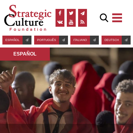
ESPAÑOL
PORTUGUÊS
ITALIANO
DEUTSCH
ESPAÑOL