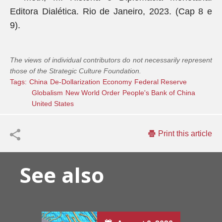
Editora Dialética. Rio de Janeiro, 2023. (Cap 8 e
9).
The views of individual contributors do not necessarily represent
those of the Strategic Culture Foundation.
Tags:
China
De-Dollarization
Economy
Federal Reserve
Globalism
New World Order
People's Bank of China
United States
Print this article
See also