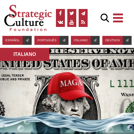
ESPAÑOL
PORTUGUÊS
ITALIANO
DEUTSCH
ITALIANO