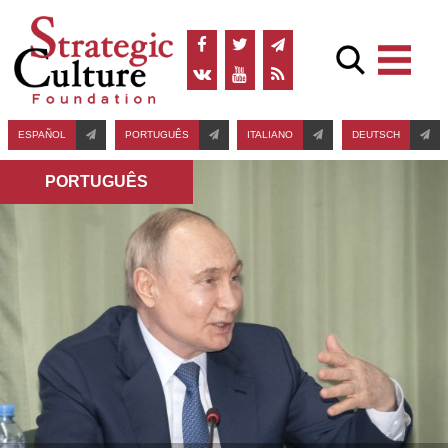
ESPAÑOL
PORTUGUÊS
ITALIANO
DEUTSCH
PORTUGUÊS