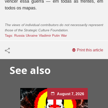
vencer essa guerra — em todas as frentes, em
todos os mapas.
The views of individual contributors do not necessarily represent
those of the Strategic Culture Foundation.
Tags:
Russia
Ukraine
Vladimir Putin
War
Print this article
See also
August 7, 2026