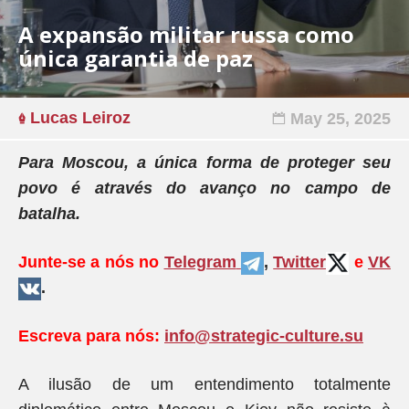
A expansão militar russa como
única garantia de paz
Lucas Leiroz
May 25, 2025
Para Moscou, a única forma de proteger seu
povo é através do avanço no campo de
batalha.
Junte-se a nós no
Telegram
,
Twitter
e
VK
.
Escreva para nós:
info@strategic-culture.su
A ilusão de um entendimento totalmente