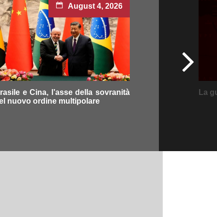
August 4, 2026
rasile e Cina, l’asse della sovranità
La g
el nuovo ordine multipolare