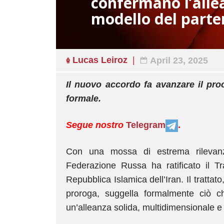
confermano l’alle
modello del part
Lucas Leiroz
April 23, 2025
Il nuovo accordo fa avanzare il pro
formale.
Segue nostro
Telegram
.
Con una mossa di estrema rilevanza 
Federazione Russa ha ratificato il Tra
Repubblica Islamica dell’Iran. Il trattato
proroga, suggella formalmente ciò ch
un’alleanza solida, multidimensionale 