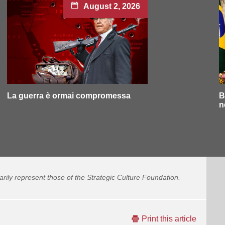
August 2, 2026
La guerra è ormai compromessa
B
n
arily represent those of the Strategic Culture Foundation.
Print this article