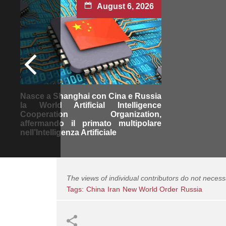
August 6, 2026
Nasce a Shanghai con Cina e Russia
la World Artificial Intelligence
Cooperation Organization,
affermando il primato multipolare
nell’Intelligenza Artificiale
The views of individual contributors do not necess
Tags:
China
Iran
New World Order
Russia