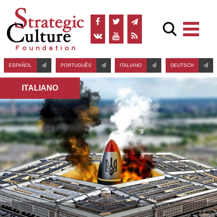
ESPAÑOL
PORTUGUÊS
ITALIANO
DEUTSCH
ITALIANO