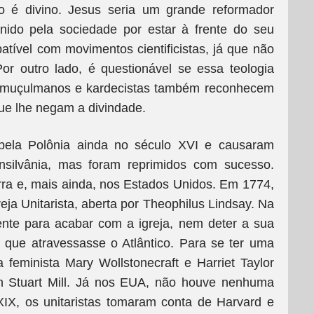
o é divino. Jesus seria um grande reformador
unido pela sociedade por estar à frente do seu
ível com movimentos cientificistas, já que não
or outro lado, é questionável se essa teologia
e muçulmanos e kardecistas também reconhecem
que lhe negam a divindade.
 pela Polônia ainda no século XVI e causaram
nsilvânia, mas foram reprimidos com sucesso.
rra e, mais ainda, nos Estados Unidos. Em 1774,
eja Unitarista, aberta por Theophilus Lindsay. Na
iente para acabar com a igreja, nem deter a sua
 que atravessasse o Atlântico. Para se ter uma
a feminista Mary Wollstonecraft e Harriet Taylor
hn Stuart Mill. Já nos EUA, não houve nenhuma
 XIX, os unitaristas tomaram conta de Harvard e