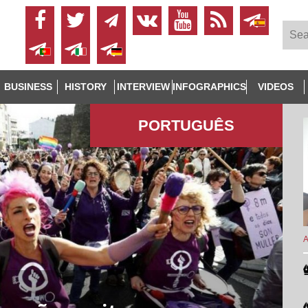
BUSINESS
HISTORY
INTERVIEW
INFOGRAPHICS
VIDEOS
PORTUGUÊS
A