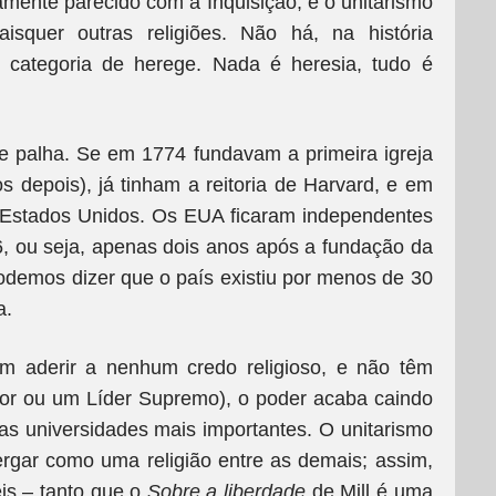
ente parecido com a Inquisição, e o unitarismo
squer outras religiões. Não há, na história
a categoria de herege. Nada é heresia, tudo é
e palha. Se em 1774 fundavam a primeira igreja
 depois), já tinham a reitoria de Harvard, e em
s Estados Unidos. Os EUA ficaram independentes
, ou seja, apenas dois anos após a fundação da
 podemos dizer que o país existiu por menos de 30
a.
m aderir a nenhum credo religioso, e não têm
or ou um Líder Supremo), o poder acaba caindo
s universidades mais importantes. O unitarismo
rgar como uma religião entre as demais; assim,
eis – tanto que o
Sobre a liberdade
de Mill é uma