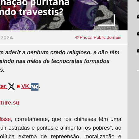
 nação puritana
ndo travestis?
 2024
© Photo: Public domain
m aderir a nenhum credo religioso, e não têm
caindo nas mãos de tecnocratas formados
s.
ter
e
VK
.
lture.su
disse
, corretamente, que “os chineses têm uma
ruir estradas e pontes e alimentar os pobres”, ao
ítica externa de repreensão, moralização e