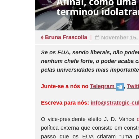
Afinal, como uma
terminou idolatra
Bruna Frascolla
November 15,
Se os EUA, sendo liberais, não pode
nenhum chefe forte, o poder acaba 
pelas universidades mais importante
Junte-se a nós no
Telegram
,
Twit
Escreva para nós:
info@strategic-cu
O vice-presidente eleito J. D. Vance
política externa que consiste em const
passo que os EUA criaram “uma pol