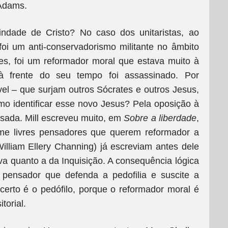
 Adams.
ndade de Cristo? No caso dos unitaristas, ao
foi um anti-conservadorismo militante no âmbito
es, foi um reformador moral que estava muito à
à frente do seu tempo foi assassinado. Por
vel – que surjam outros Sócrates e outros Jesus,
mo identificar esse novo Jesus? Pela oposição à
sada. Mill escreveu muito, em
Sobre a liberdade
,
rime livres pensadores que querem reformador a
 William Ellery Channing) já escreviam antes dele
iva quanto a da Inquisição. A consequência lógica
 pensador que defenda a pedofilia e suscite a
erto é o pedófilo, porque o reformador moral é
torial.