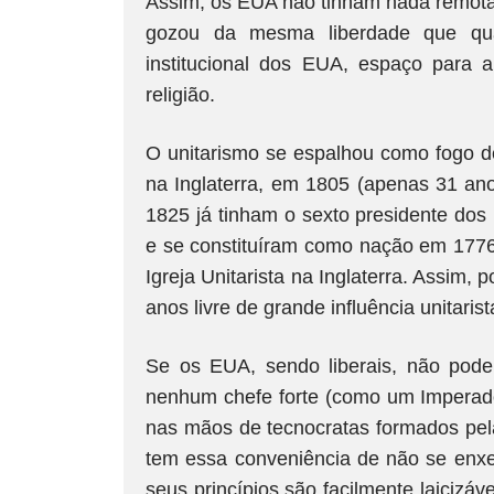
Assim, os EUA não tinham nada remotam
gozou da mesma liberdade que quai
institucional dos EUA, espaço para 
religião.
O unitarismo se espalhou como fogo d
na Inglaterra, em 1805 (apenas 31 anos
1825 já tinham o sexto presidente do
e se constituíram como nação em 1776
Igreja Unitarista na Inglaterra. Assim,
anos livre de grande influência unitarist
Se os EUA, sendo liberais, não pode
nenhum chefe forte (como um Imperad
nas mãos de tecnocratas formados pela
tem essa conveniência de não se enxe
seus princípios são facilmente laicizáv