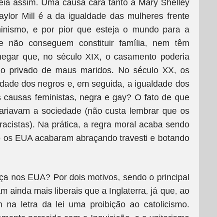
eia assim. Uma causa cara tanto a Mary Shelley
aylor Mill é a da igualdade das mulheres frente
inismo, e por pior que esteja o mundo para a
ue não conseguem constituir família, nem têm
 negar que, no século XIX, o casamento poderia
mo privado de maus maridos. No século XX, os
ldade dos negros e, em seguida, a igualdade dos
causas feministas, negra e gay? O fato de que
ariavam a sociedade (não custa lembrar que os
acistas). Na prática, a regra moral acaba sendo
so os EUA acabaram abraçando travesti e botando
ça nos EUA? Por dois motivos, sendo o principal
m ainda mais liberais que a Inglaterra, já que, ao
 na letra da lei uma proibição ao catolicismo.