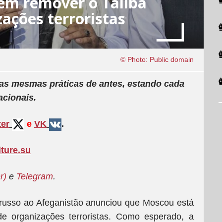
 em remover o Talibã
zações terroristas
© Photo: Public domain
as mesmas práticas de antes, estando cada
acionais.
ter
e
VK
.
lture.su
r)
e
Telegram
.
 russo ao Afeganistão anunciou que Moscou está
de organizações terroristas. Como esperado, a