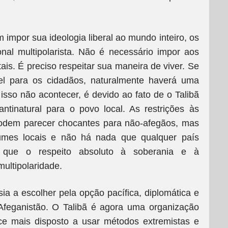
 impor sua ideologia liberal ao mundo inteiro, os
al multipolarista. Não é necessário impor aos
is. É preciso respeitar sua maneira de viver. Se
vel para os cidadãos, naturalmente haverá uma
e isso não acontecer, é devido ao fato de o Talibã
ntinatural para o povo local. As restrições às
podem parecer chocantes para não-afegãos, mas
tumes locais e não há nada que qualquer país
á que o respeito absoluto à soberania e à
ultipolaridade.
a a escolher pela opção pacífica, diplomática e
feganistão. O Talibã é agora uma organização
e mais disposto a usar métodos extremistas e