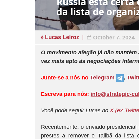
Rússia está certa
da lista de organi
Lucas Leiroz
October 7, 2024
O movimento afegão já não mantém 
vez mais apto às negociações intern
Junte-se a nós no
Telegram
,
Twit
Escreva para nós:
info@strategic-cu
Você pode seguir Lucas no
X
(ex-Twitte
Recentemente, o enviado presidencial
prestes a remover o Talibã da lista 