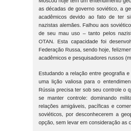
Moscou hoje tem um entendimento geop
as décadas de governo soviético, a geo
acadêmicos devido ao fato de ter s
nazistas alemães. Falhou aos soviético
de seu mau uso – tanto pelos nazist
OTAN. Esta capacidade foi desenvol
Federação Russa, sendo hoje, felizment
acadêmicos e pesquisadores russos (mui
Estudando a relação entre geografia e p
uma lição valiosa para o entendimen
Rússia precisa ter sob seu controle o 
se manter controle: dominando mili
relações amigáveis, pacíficas e come
soviéticos, por desconhecerem a geop
opção, sem levar em consideração as c