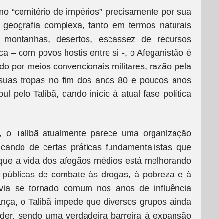
o “cemitério de impérios” precisamente por sua
 geografia complexa, tanto em termos naturais
montanhas, desertos, escassez de recursos
ca – com povos hostis entre si -, o Afeganistão é
o por meios convencionais militares, razão pela
r suas tropas no fim dos anos 80 e poucos anos
 pelo Talibã, dando início à atual fase política
o, o Talibã atualmente parece uma organização
icando de certas práticas fundamentalistas que
que a vida dos afegãos médios está melhorando
s públicas de combate às drogas, à pobreza e à
 havia se tornado comum nos anos de influência
nça, o Talibã impede que diversos grupos ainda
der, sendo uma verdadeira barreira à expansão