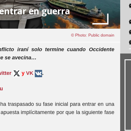
 entrar en guerra
© Photo: Public domain
flicto iraní solo termine cuando Occidente
ue se avecina…
itter
y
VK
.
su
a traspasado su fase inicial para entrar en una
apuesta implícitamente por que la siguiente fase