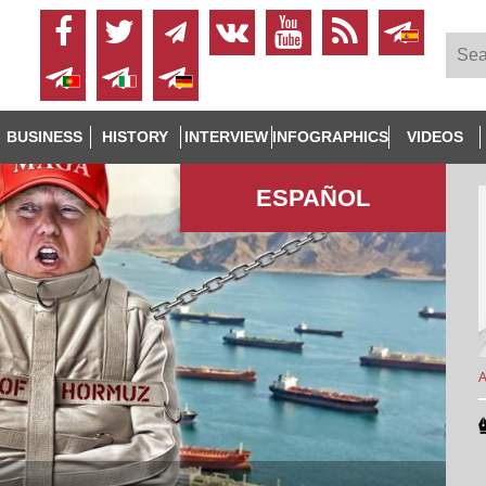
BUSINESS
HISTORY
INTERVIEW
INFOGRAPHICS
VIDEOS
ESPAÑOL
A