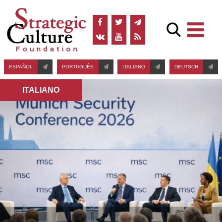
ESPAÑOL
PORTUGUÊS
ITALIANO
DEUTSCH
ITALIANO