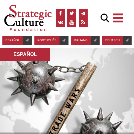
ESPAÑOL
PORTUGUÊS
ITALIANO
DEUTSCH
ESPAÑOL