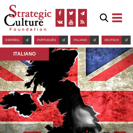
ESPAÑOL
PORTUGUÊS
ITALIANO
DEUTSCH
ITALIANO