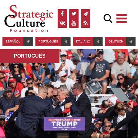
ESPAÑOL
PORTUGUÊS
ITALIANO
DEUTSCH
PORTUGUÊS