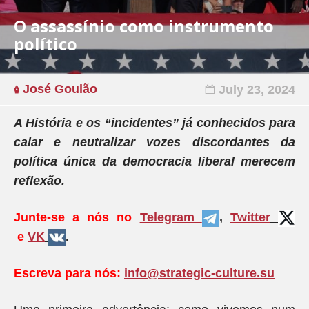
O assassínio como instrumento
político
José Goulão
July 23, 2024
A História e os “incidentes” já conhecidos para
calar e neutralizar vozes discordantes da
política única da democracia liberal merecem
reflexão.
Junte-se a nós no
Telegram
,
Twitter
e
VK
.
Escreva para nós:
info@strategic-culture.su