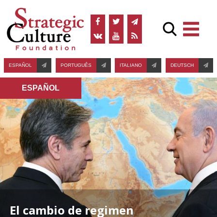
ESPAÑOL
PORTUGUÊS
ITALIANO
DEUTSCH
ESPAÑOL
El cambio de regimen