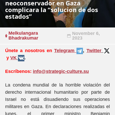
neoconservador en Gaza
complicara la “solucion de dos
estados”
Melkulangara
November 6,
Bhadrakumar
2023
Únete a nosotros en
Telegram
,
Twitter
y
VK
.
Escríbenos:
info@strategic-culture.su
La condena mundial de la horrible violación del
derecho internacional humanitario por parte de
Israel no está disuadiendo sus operaciones
militares en Gaza. En declaraciones realizadas el
lunes, el primer ministro Benjamin