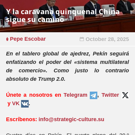
Y la caravana quinquenal China
sigue su camino
Pepe Escobar
October 28, 2025
En el tablero global de ajedrez, Pekín seguirá
enfatizando el poder del «sistema multilateral
de comercio». Como justo lo contrario
absoluto de Trump 2.0.
Únete a nosotros en
Telegram
,
Twitter
y
VK
.
Escríbenos:
info@strategic-culture.su