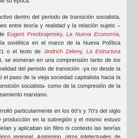
de su época.
vo dentro del periodo de transición socialista,
 entre teoría y realidad y la relación sujeto –
 de
Eugeni Preobrajensky,
La Nueva Economía
,
ía soviética en el marco de la Nueva Política
21 o el texto de
Jindrich Zeleny,
La Estructura
8, se esmeran en una comprensión tanto de los
ealidad del periodo de transición -ya no desde la
el paso de la vieja sociedad capitalista hacia la
nsición socialista- como de la compresión de la
nsamiento marxiano.
rolló particularmente en los 60’s y 70’s del siglo
 producción en la subregión y el mismo estuvo
ían y aplicaban sin filtro ni contexto las teorías
órico regional. Asimismo, otros intelectuales de