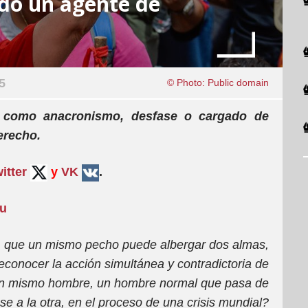
ido un agente de
5
© Photo: Public domain
n como anacronismo, desfase o cargado de
erecho.
itter
y
VK
.
su
o, que un mismo pecho puede albergar dos almas,
econocer la acción simultánea y contradictoria de
 un mismo hombre, un hombre normal que pasa de
se a la otra, en el proceso de una crisis mundial?