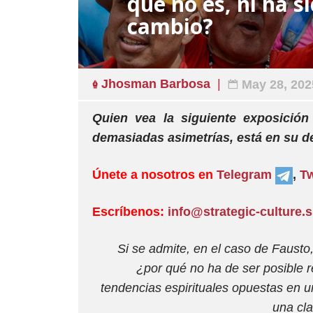
qué no es, ni ha s
cambio?
Jhosman Barbosa
May 28, 202
Quien vea la siguiente exposició
demasiadas asimetrías, está en su d
Únete a nosotros en
Telegram
,
Tw
Escríbenos:
info@strategic-culture.
Si se admite, en el caso de Faust
¿por qué no ha de ser posible r
tendencias espirituales opuestas en
una cla