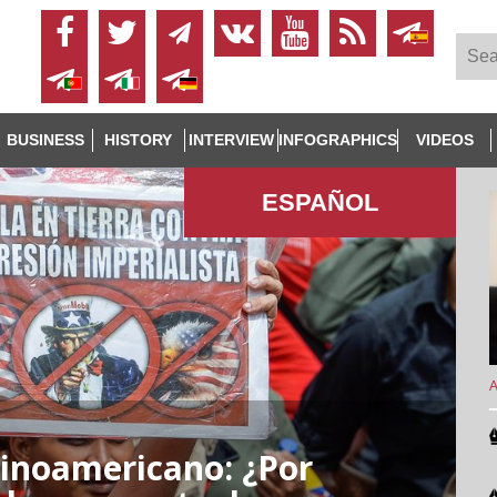
BUSINESS
HISTORY
INTERVIEW
INFOGRAPHICS
VIDEOS
ESPAÑOL
A
tinoamericano: ¿Por