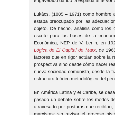
engavetado dando la espalda al fervor 
Lukács, (1885 – 1971) como hombre acti
estaba preocupado por las adecuaciones
objeto. De hecho, análisis como los
escrito para las bases de la econom
Económica, NEP de V. Lenin, en 19
Lógica de El Capital de Marx
, de 196
factores que en rigor actúan sobre la r
prospectiva sino desde cómo hacer real 
nueva sociedad comunista, desde la tra
estructura teórico metodológica del pe
En América Latina y el Caribe, se desar
pasado un debate sobre los modos de
atravesado por posturas que recibían, le
marxistas; sin revisar el proceso hist