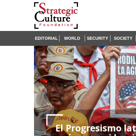
EDITORIAL
WORLD
SECURITY
SOCIETY
El Progresismo la