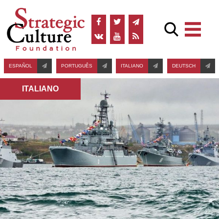
ESPAÑOL
PORTUGUÊS
ITALIANO
DEUTSCH
ITALIANO