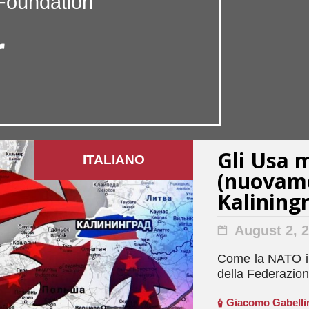
Foundation
r
Gli Usa 
ITALIANO
(nuovame
Kalining
August 2, 
Come la NATO int
della Federazio
Giacomo Gabelli