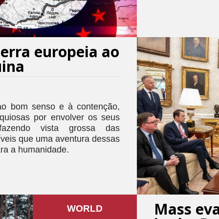
erra europeia ao
uina
o bom senso e à contenção,
equiosas por envolver os seus
fazendo vista grossa das
íveis que uma aventura dessas
ara a humanidade.
Mass eva
WORLD