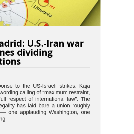
adrid: U.S.-Iran war
nes dividing
tions
ponse to the US-Israeli strikes, Kaja
wording calling of “maximum restraint,
 full respect of international law”. The
egality has laid bare a union roughly
s — one applauding Washington, one
ng