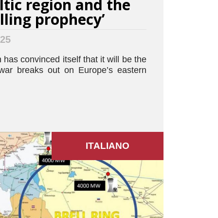
ltic region and the
filling prophecy’
025
 has convinced itself that it will be the
 a war breaks out on Europe’s eastern
ITALIANO