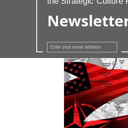
the Strategic
Culture 
Newslette