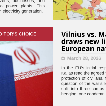
izens, businesses, and
to power plants. This
 electricity generation.
Vilnius vs. M
DITOR'S СHOICE
draws new li
European na
March 28, 2026
In the EU’s initial res
Kallas read the agreed 
protection of civilians,
question of the war’s l
split into three camp
hedging, one condemni