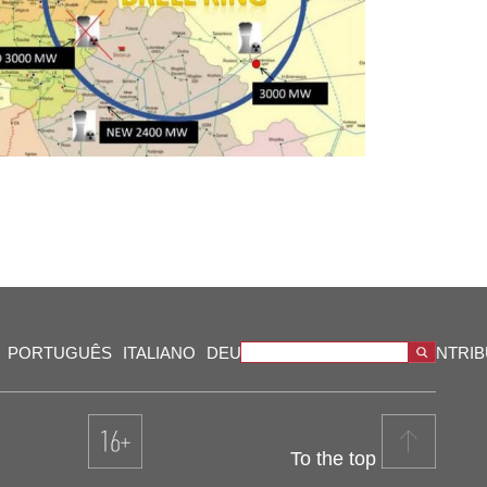
PORTUGUÊS
ITALIANO
DEUTSCH
VIDEOS
OUR CONTRI
To the top