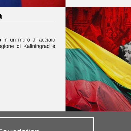
a
a in un muro di acciaio
egione di Kaliningrad è