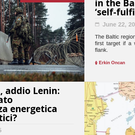
in the Ba
‘self-ful
June 22, 2
The Baltic region
first target if
flank.
Erkin Oncan
, addio Lenin:
ato
za energetica
tici?
5