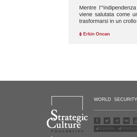
Mentre l’“indipendenza 
viene salutata come un 
trasformarsi in un crol
Erkin Oncan
WORLD
SECURIT
ESPAÑOL
PORTUG