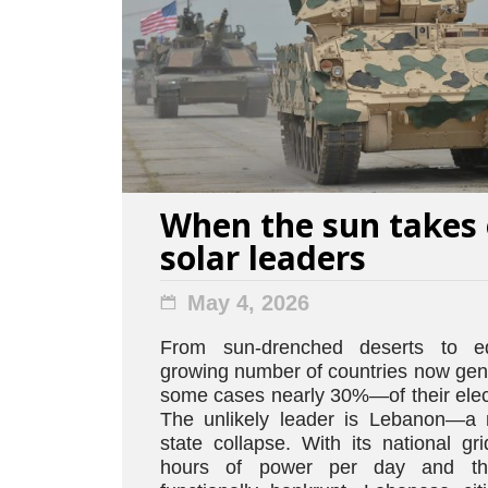
When the sun takes 
solar leaders
May 4, 2026
From sun-drenched deserts to eq
growing number of countries now ge
some cases nearly 30%—of their elect
The unlikely leader is Lebanon—a n
state collapse. With its national gr
hours of power per day and the