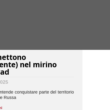
mettono
nte) nel mirino
rad
2025
ende conquistare parte del territorio
ne Russa
ni