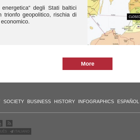
energetica” degli Stati baltici
trionfo geopolitico, rischia di
lo economico.
More
Y
SOCIETY
BUSINESS
HISTORY
INFOGRAPHICS
ESPAÑOL
UÊS
ITALIANO