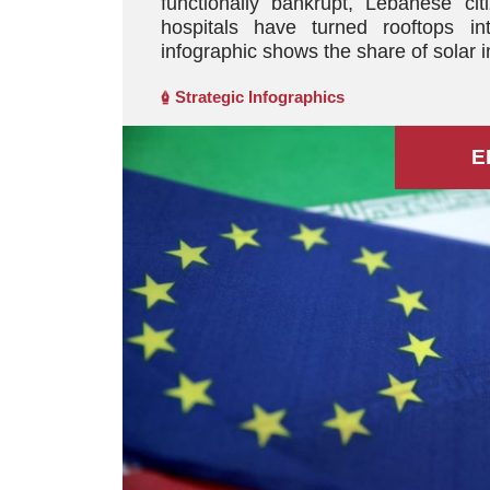
functionally bankrupt, Lebanese cit
hospitals have turned rooftops in
infographic shows the share of solar in
Strategic Infographics
E