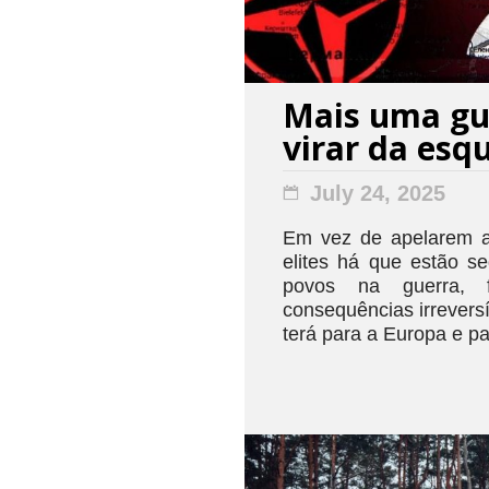
Mais uma gu
virar da esq
July 24, 2025
Em vez de apelarem a
elites há que estão s
povos na guerra, 
consequências irrevers
terá para a Europa e p