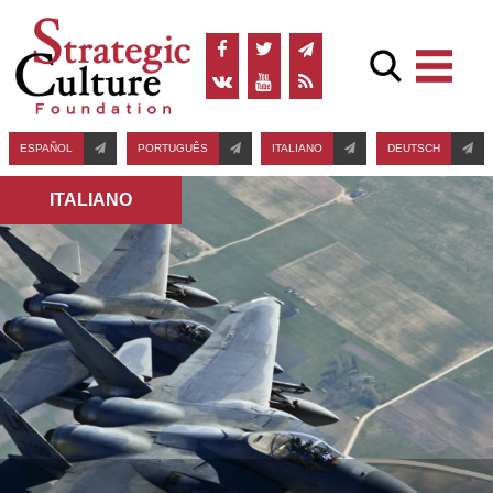
ESPAÑOL
PORTUGUÊS
ITALIANO
DEUTSCH
ITALIANO