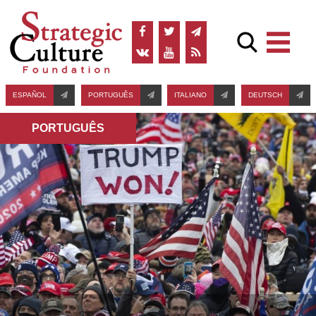
ESPAÑOL
PORTUGUÊS
ITALIANO
DEUTSCH
PORTUGUÊS