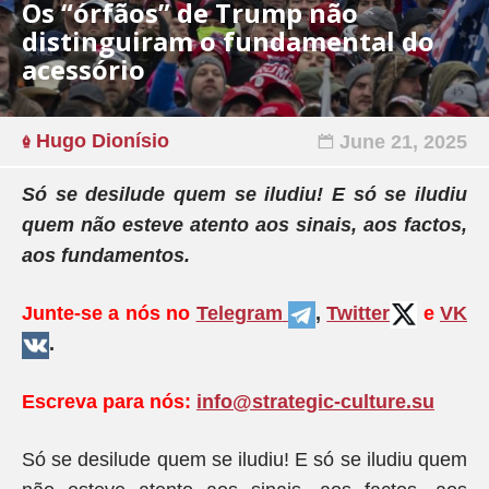
Os “órfãos” de Trump não
distinguiram o fundamental do
acessório
Hugo Dionísio
June 21, 2025
Só se desilude quem se iludiu! E só se iludiu
quem não esteve atento aos sinais, aos factos,
aos fundamentos.
Junte-se a nós no
Telegram
,
Twitter
e
VK
.
Escreva para nós:
info@strategic-culture.su
Só se desilude quem se iludiu! E só se iludiu quem