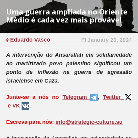
Uma guerra ampliada no Oriente
Médio é cada vez mais provável
Eduardo Vasco
January 20, 2024
A intervenção do Ansarallah em solidariedade
ao martirizado povo palestino significou um
ponto de inflexão na guerra de agressão
israelense em Gaza.
Junte-se a nós no
Telegram
,
Twitter
e
VK
.
Escreva para nós:
info@strategic-culture.su