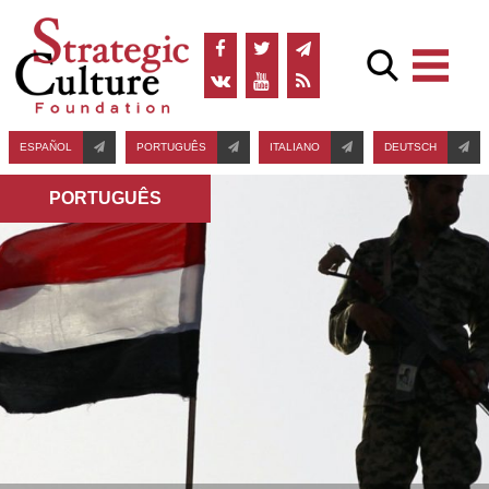
ESPAÑOL
PORTUGUÊS
ITALIANO
DEUTSCH
PORTUGUÊS