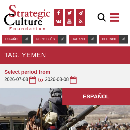
ESPAÑOL
PORTUGUÊS
ITALIANO
DEUTSCH
TAG: YEMEN
Select period from
2026-07-08
to
2026-08-08
ESPAÑOL