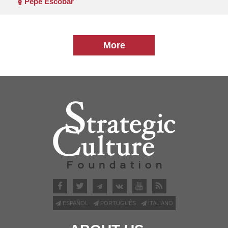
Pepe Escobar
More
ESPAÑOL
PORTUGUÊS
ITALIANO